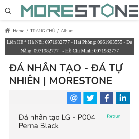
Home
/
TRANG CHỦ
/
Album
Liên Hệ * Hà Nội: 0971982777 - Hải Phòng: 0961993555 - Đà
Nẵng: 0971982777 - Hồ Chí Minh: 0971982777
ĐÁ NHÂN TẠO - ĐÁ TỰ
NHIÊN | MORESTONE
Đá nhân tạo LG - P004
Retrun
Perna Black