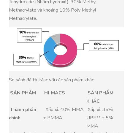
Trihydroxide (Nhôm hydroxit), 30% Methyl
Methacrylate và khoảng 10% Poly Methyl
Methacrylate.
So sánh đá Hi-Mac với các sản phẩm khác:
SẢN PHẨM
HI-MACS
SẢN PHẨM
KHÁC
Thành phần
Xấp xỉ. 40% MMA
Xấp xỉ. 35%
chính
+ PMMA
UPE** + 5%
MMA