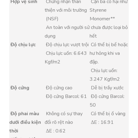
Hợp vệ sinh
Chứng nhận thân
Cặn bã có hại như
thiện với môi trường
Styrene
(NSF)
Monomer**
An toàn với người sử
chưa được loại bỏ
dụng
hết
Độ chịu lực
Độ chịu lực vượt trội
Có thể bị bể hoặc
Chịu lực uốn: 6.643
hư hỏng khi va
Kgf/m2
đập.
Chịu lực uốn:
3.247 Kgf/m2
Độ cứng
Độ cứng cao
Dễ bị trầy xước
Độ cứng Barcol: 61
Độ cứng Barcol:
50
Độ phai màu
Không có sự thay
Có thể bị ố vàng
dưới điều kiện
đổi rõ rệt nào
ΔE : 16.91
thời
ΔE : 0.62