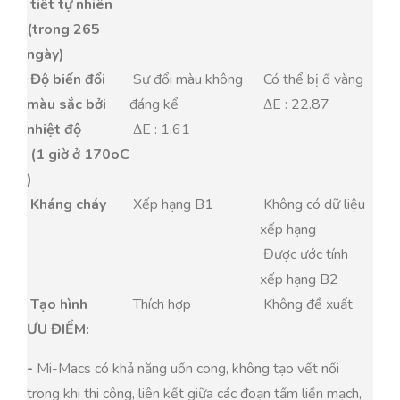
tiết tự nhiên
(trong 265
ngày)
Độ biến đổi
Sự đổi màu không
Có thể bị ố vàng
màu sắc bởi
đáng kể
ΔE : 22.87
nhiệt độ
ΔE : 1.61
(1 giờ ở 170oC
)
Kháng cháy
Xếp hạng B1
Không có dữ liệu
xếp hạng
Được ước tính
xếp hạng B2
Tạo hình
Thích hợp
Không đề xuất
ƯU ĐIỂM:
-
Mi-Macs có khả năng uốn cong, không tạo vết nối
trong khi thi công, liên kết giữa các đoạn tấm liền mạch,