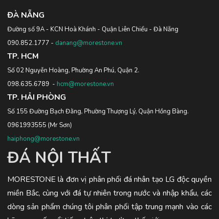
ĐÀ NẴNG
Đường số 9A - KCN Hoà Khánh - Quận Liên Chiểu - Đà Nẵng
090.852.1777
-
danang@morestone.vn
TP. HCM
Số 02 Nguyễn Hoàng, Phường An Phú, Quận 2.
098.635.6789
-
hcm@morestone.vn
TP. HẢI PHÒNG
Số 155 Đường Bạch Đằng, Phường Thượng Lý, Quận Hồng Bàng.
0961993555
(Mr Sơn)
haiphong@morestone.vn
ĐÁ NỘI THẤT
MORESTONE là đơn vị phân phối đá nhân tạo LG độc quyền
miền Bắc, cùng với đá tự nhiên trong nước và nhập khẩu, các
dòng sản phẩm chúng tôi phân phối tập trung mạnh vào các