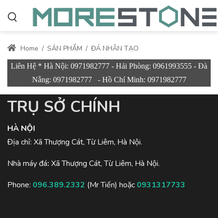
Home
/
SẢN PHẨM
/
ĐÁ NHÂN TẠO
Liên Hệ * Hà Nội: 0971982777 - Hải Phòng: 0961993555 - Đà
Nẵng: 0971982777 - Hồ Chí Minh: 0971982777
TRỤ SỞ CHÍNH
HÀ NỘI
Địa chỉ: Xã Thượng Cát, Từ Liêm, Hà Nội.
Nhà máy đá
:
Xã Thượng Cát, Từ Liêm, Hà Nội.
Phone:
096.389.2332
(Mr Tiến) hoặc
0931317733