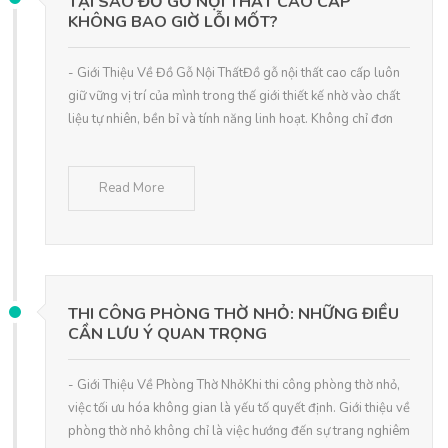
TẠI SAO ĐỒ GỖ NỘI THẤT CAO CẤP
KHÔNG BAO GIỜ LỖI MỐT?
- Giới Thiệu Về Đồ Gỗ Nội ThấtĐồ gỗ nội thất cao cấp luôn
giữ vững vị trí của mình trong thế giới thiết kế nhờ vào chất
liệu tự nhiên, bền bỉ và tính năng linh hoạt. Không chỉ đơn
Read More
THI CÔNG PHÒNG THỜ NHỎ: NHỮNG ĐIỀU
CẦN LƯU Ý QUAN TRỌNG
- Giới Thiệu Về Phòng Thờ NhỏKhi thi công phòng thờ nhỏ,
việc tối ưu hóa không gian là yếu tố quyết định. Giới thiệu về
phòng thờ nhỏ không chỉ là việc hướng đến sự trang nghiêm