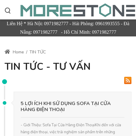
Liên Hệ * Hà Nội: 0971982777 - Hải Phòng: 0961993555 - Đà
Nẵng: 0971982777 - Hồ Chí Minh: 0971982777
Home
/
TIN TỨC
TIN TỨC - TƯ VẤN
5 LỢI ÍCH KHI SỬ DỤNG SOFA TẠI CỬA
HÀNG ĐIỆN THOẠI
- Giới Thiệu: Sofa Tại Cửa Hàng Điện ThoạiKhi đến với cửa
hàng điện thoại, việc trải nghiệm sản phẩm trên những