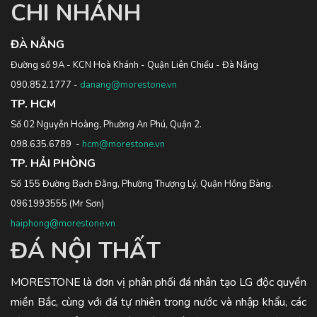
CHI NHÁNH
ĐÀ NẴNG
Đường số 9A - KCN Hoà Khánh - Quận Liên Chiểu - Đà Nẵng
090.852.1777
-
danang@morestone.vn
TP. HCM
Số 02 Nguyễn Hoàng, Phường An Phú, Quận 2.
098.635.6789
-
hcm@morestone.vn
TP. HẢI PHÒNG
Số 155 Đường Bạch Đằng, Phường Thượng Lý, Quận Hồng Bàng.
0961993555
(Mr Sơn)
haiphong@morestone.vn
ĐÁ NỘI THẤT
MORESTONE là đơn vị phân phối đá nhân tạo LG độc quyền
miền Bắc, cùng với đá tự nhiên trong nước và nhập khẩu, các