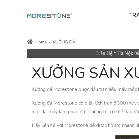
TR
Home
/
XƯỞNG ĐÁ
Liên Hệ * Hà Nội: 0
XƯỞNG SẢN XU
Xưởng đá Morestone được đầu tư nhiều máy móc hiện
Xưởng đá Morestone có diện tích trên 3000 mét vu
mặt đá, máy làm phào đá....Chúng tôi có thể đáp ứng
Hãy liên hệ với Morestone để được hỗ trợ nhanh