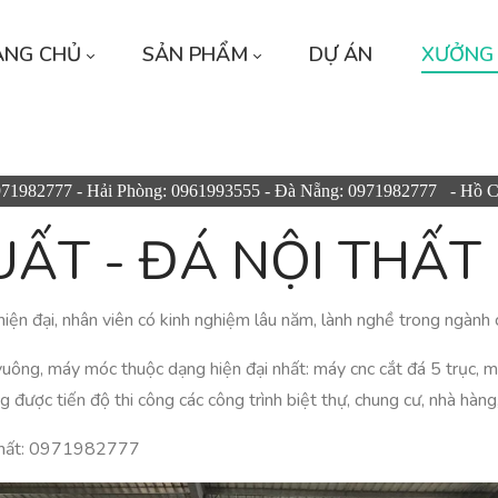
ANG CHỦ
SẢN PHẨM
DỰ ÁN
XƯỞNG
971982777 - Hải Phòng: 0961993555 - Đà Nẵng: 0971982777 - Hồ 
ẤT - ĐÁ NỘI THẤ
 đại, nhân viên có kinh nghiệm lâu năm, lành nghề trong ngành ch
ông, máy móc thuộc dạng hiện đại nhất: máy cnc cắt đá 5 trục, m
 được tiến độ thi công các công trình biệt thự, chung cư, nhà hàng
 nhất: 0971982777