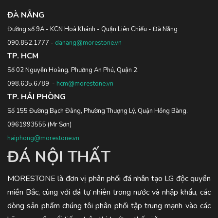
ĐÀ NẴNG
Đường số 9A - KCN Hoà Khánh - Quận Liên Chiểu - Đà Nẵng
090.852.1777
-
danang@morestone.vn
TP. HCM
Số 02 Nguyễn Hoàng, Phường An Phú, Quận 2.
098.635.6789
-
hcm@morestone.vn
TP. HẢI PHÒNG
Số 155 Đường Bạch Đằng, Phường Thượng Lý, Quận Hồng Bàng.
0961993555
(Mr Sơn)
haiphong@morestone.vn
ĐÁ NỘI THẤT
MORESTONE là đơn vị phân phối đá nhân tạo LG độc quyền
miền Bắc, cùng với đá tự nhiên trong nước và nhập khẩu, các
dòng sản phẩm chúng tôi phân phối tập trung mạnh vào các