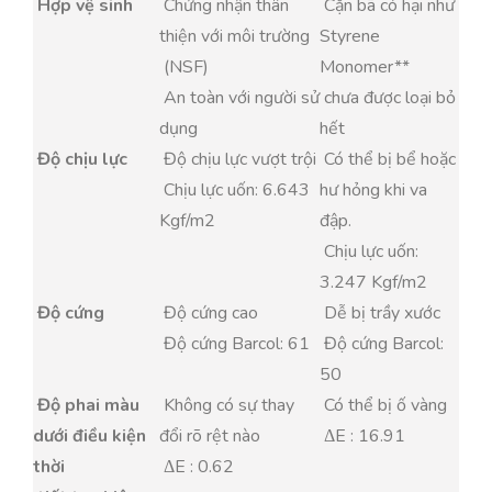
Hợp vệ sinh
Chứng nhận thân
Cặn bã có hại như
thiện với môi trường
Styrene
(NSF)
Monomer**
An toàn với người sử
chưa được loại bỏ
dụng
hết
Độ chịu lực
Độ chịu lực vượt trội
Có thể bị bể hoặc
Chịu lực uốn: 6.643
hư hỏng khi va
Kgf/m2
đập.
Chịu lực uốn:
3.247 Kgf/m2
Độ cứng
Độ cứng cao
Dễ bị trầy xước
Độ cứng Barcol: 61
Độ cứng Barcol:
50
Độ phai màu
Không có sự thay
Có thể bị ố vàng
dưới điều kiện
đổi rõ rệt nào
ΔE : 16.91
thời
ΔE : 0.62