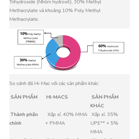
Trihydroxide (Nhôm hydroxit), 30% Methyl
Methacrylate và khoảng 10% Poly Methyl
Methacrylate.
So sánh đá Hi-Mac với các sản phẩm khác:
SẢN PHẨM
HI-MACS
SẢN PHẨM
KHÁC
Thành phần
Xấp xỉ. 40% MMA
Xấp xỉ. 35%
chính
+ PMMA
UPE** + 5%
MMA