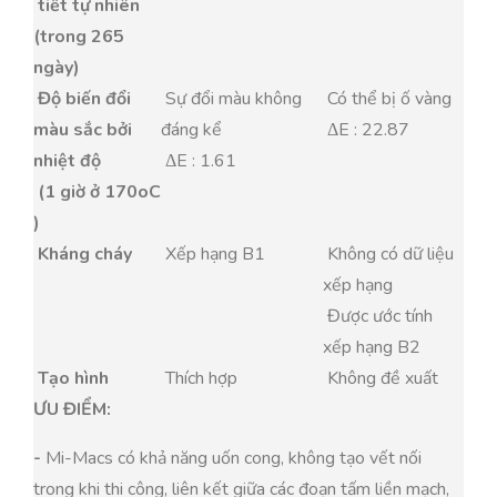
tiết tự nhiên
(trong 265
ngày)
Độ biến đổi
Sự đổi màu không
Có thể bị ố vàng
màu sắc bởi
đáng kể
ΔE : 22.87
nhiệt độ
ΔE : 1.61
(1 giờ ở 170oC
)
Kháng cháy
Xếp hạng B1
Không có dữ liệu
xếp hạng
Được ước tính
xếp hạng B2
Tạo hình
Thích hợp
Không đề xuất
ƯU ĐIỂM:
-
Mi-Macs có khả năng uốn cong, không tạo vết nối
trong khi thi công, liên kết giữa các đoạn tấm liền mạch,