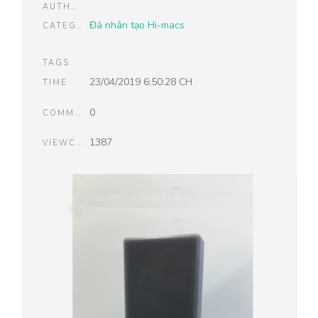
AUTHOR
Đá nhân tạo Hi-macs
CATEGORIES
TAGS
23/04/2019 6:50:28 CH
TIME
0
COMMENTS
1387
VIEWCOUNT