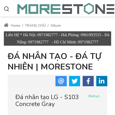
Home
/
TRANG CHỦ
/
Album
Liên Hệ * Hà Nội: 0971982777 - Hải Phòng: 0961993555 - Đà
Nẵng: 0971982777 - Hồ Chí Minh: 0971982777
ĐÁ NHÂN TẠO - ĐÁ TỰ
NHIÊN | MORESTONE
Đá nhân tạo LG - S103
Retrun
Concrete Gray