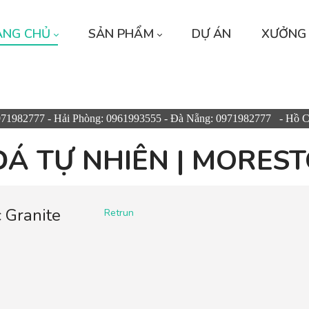
ANG CHỦ
SẢN PHẨM
DỰ ÁN
XƯỞNG
971982777 - Hải Phòng: 0961993555 - Đà Nẵng: 0971982777 - Hồ 
ĐÁ TỰ NHIÊN | MORES
 Granite
Retrun