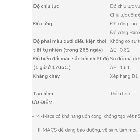
Độ chịu lực
Độ chịu lực vư
Chịu lực uốn:
Độ cứng
Độ cứng cao
Độ cứng Barc
Độ phai màu dưới điều kiện thời
Không có sự th
tiết tự nhiên (trong 265 ngày)
ΔE : 0.62
Độ biến đổi màu sắc bởi nhiệt độ
Sự đổi màu k
(1 giờ ở 170oC )
ΔE : 1.61
Kháng cháy
Xếp hạng B1
Tạo hình
Thích hợp
ƯU ĐIỂM:
-
Mi-Macs có khả năng uốn cong, không tạo vết nối 
- HI-MACS dễ dàng bảo dưỡng, vệ sinh, làm mới.