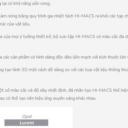
 lại có khả năng uốn cong.
 làm nóng bằng quy trình gia nhiệt tách HI-MACS ra khỏi các tạp c
úc của vật liệu.
hóa của mọi ý tưởng thiết kế, bộ sưu tập HI-MACS có màu sắc đa d
 các sản phẩm có hình dáng độc đáo liền mạch với kích thước lớn
 tạo hình 3D một cách dễ dàng so với các loại vật liệu thông th
ột số màu sắc và độ dày nhất định, đá nhân tạo HI-MACS thể hiện 
hau có thể tạo nên hiệu ứng xuyên sáng khác nhau.