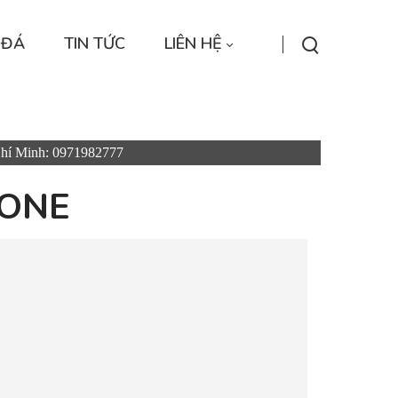
 ĐÁ
TIN TỨC
LIÊN HỆ
Chí Minh: 0971982777
TONE