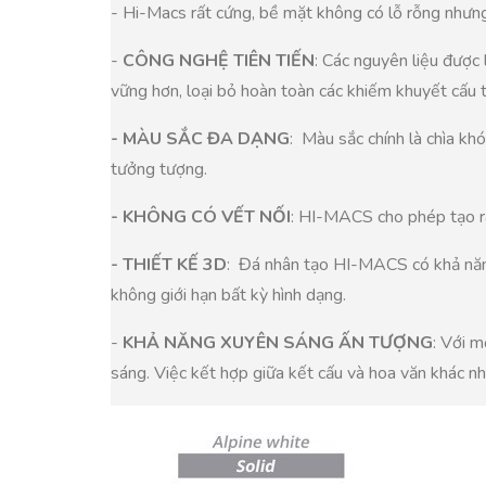
- Hi-Macs rất cứng, bề mặt không có lỗ rỗng nhưng
-
CÔNG NGHỆ TIÊN TIẾN
: Các nguyên liệu được
vững hơn, loại bỏ hoàn toàn các khiếm khuyết cấu tr
- MÀU SẮC ĐA DẠNG
: Màu sắc chính là chìa k
tưởng tượng.
- KHÔNG CÓ VẾT NỐI
: HI-MACS cho phép tạo ra
- THIẾT KẾ 3D
: Đá nhân tạo HI-MACS có khả năng
không giới hạn bất kỳ hình dạng.
-
KHẢ NĂNG XUYÊN SÁNG ẤN TƯỢNG
: Với m
sáng. Việc kết hợp giữa kết cấu và hoa văn khác n