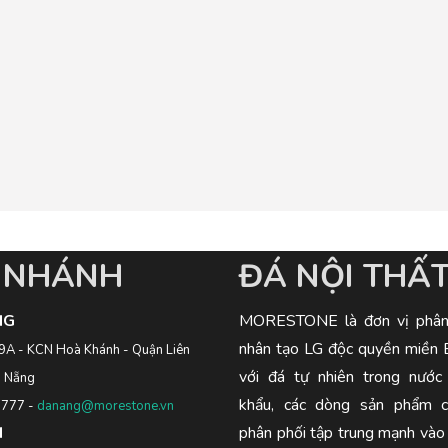
I NHÁNH
ĐÁ NỘI THẤ
NG
MORESTONE là đơn vị phân
nhân tạo LG độc quyền miền 
9A - KCN Hoà Khánh - Quận Liên
với đá tự nhiên trong nước
à Nẵng
khẩu, các dòng sản phẩm c
1777
-
danang@morestone.vn
M
phân phối tập trung mạnh vào