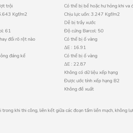
ợt trội
Có thể bị bể hoặc hư hỏng khi va 
 6.643 Kgf/m2
Chịu lực uốn: 3.247 Kgf/m2
Dễ bị trầy xước
ol: 61
Độ cứng Barcol: 50
ay đổi rõ rệt nào
Có thể bị ố vàng
ΔE : 16.91
hông đáng kể
Có thể bị ố vàng
ΔE : 22.87
Không có dữ liệu xếp hạng
Được ước tính xếp hạng B2
Không đề xuất
trong khi thi công, liên kết giữa các đoạn tấm liền mạch, không l