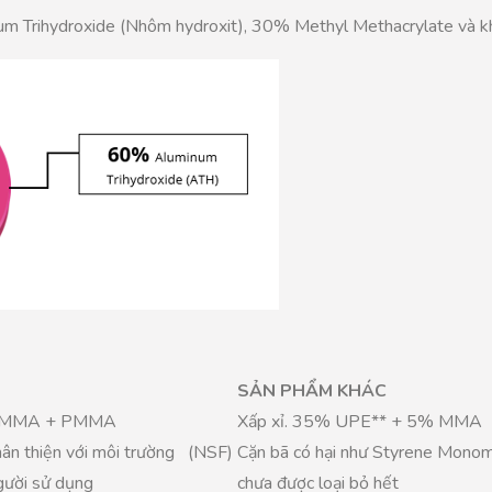
um Trihydroxide (Nhôm hydroxit), 30% Methyl Methacrylate và 
SẢN PHẨM KHÁC
% MMA + PMMA
Xấp xỉ. 35% UPE** + 5% MMA
ân thiện với môi trường (NSF)
Cặn bã có hại như Styrene Mono
gười sử dụng
chưa được loại bỏ hết