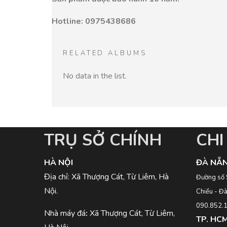
Hotline: 0975438686
RELATED ALBUMS
No data in the list.
TRỤ SỞ CHÍNH
CH
HÀ NỘI
ĐÀ NẴ
Địa chỉ: Xã Thượng Cát, Từ Liêm, Hà
Đường số 
Nội.
Chiểu - Đ
090.852.
Nhà máy đá
:
Xã Thượng Cát, Từ Liêm,
TP. HC