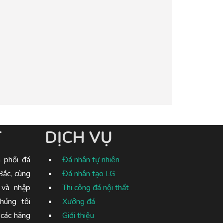
T
DỊCH VỤ
 phối đá
Đá nhân tự nhiên
Bắc, cùng
Đá nhân tạo LG
 và nhập
Thi công đá nội thất
húng tôi
Xưởng đá
 các hãng
Giới thiệu