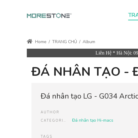
TR
Home
/
TRANG CHỦ
/
Album
Liên Hệ * Hà Nội: 0
ĐÁ NHÂN TẠO - 
Đá nhân tạo LG - G034 Arctic
AUTHOR
Đá nhân tạo Hi-macs
CATEGORIES
TAGS