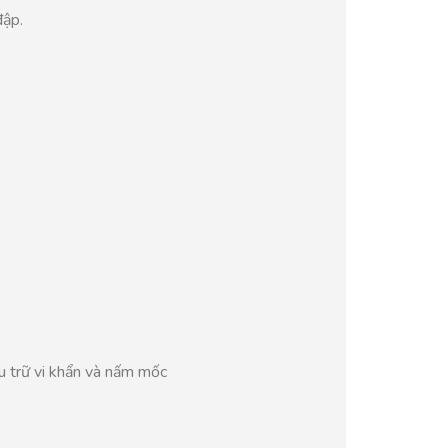
đập.
ưu trữ vi khẩn và nấm mốc