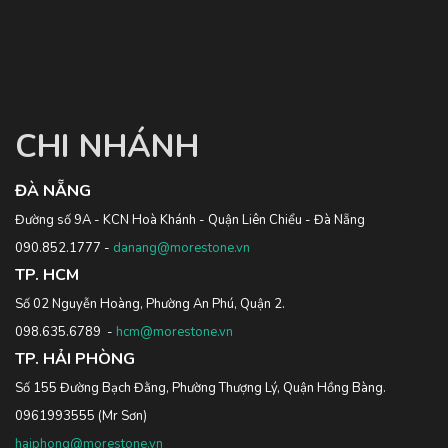
CHI NHÁNH
ĐÀ NẴNG
Đường số 9A - KCN Hoà Khánh - Quận Liên Chiểu - Đà Nẵng
090.852.1777
-
danang@morestone.vn
TP. HCM
Số 02 Nguyễn Hoàng, Phường An Phú, Quận 2.
098.635.6789
-
hcm@morestone.vn
TP. HẢI PHÒNG
Số 155 Đường Bạch Đằng, Phường Thượng Lý, Quận Hồng Bàng.
0961993555
(Mr Sơn)
haiphong@morestone.vn