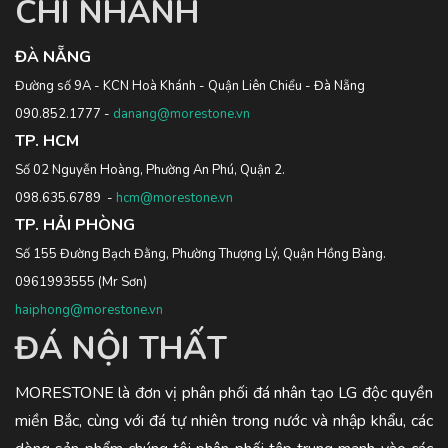
CHI NHÁNH
ĐÀ NẴNG
Đường số 9A - KCN Hoà Khánh - Quận Liên Chiểu - Đà Nẵng
090.852.1777
-
danang@morestone.vn
TP. HCM
Số 02 Nguyễn Hoàng, Phường An Phú, Quận 2.
098.635.6789
-
hcm@morestone.vn
TP. HẢI PHÒNG
Số 155 Đường Bạch Đằng, Phường Thượng Lý, Quận Hồng Bàng.
0961993555
(Mr Sơn)
haiphong@morestone.vn
ĐÁ NỘI THẤT
MORESTONE là đơn vị phân phối đá nhân tạo LG độc quyền
miền Bắc, cùng với đá tự nhiên trong nước và nhập khẩu, các