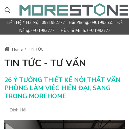
Liên Hệ * Hà Nội: 0971982777 - Hải Phòng: 0961993555 - Đà
Nẵng: 0971982777 - Hồ Chí Minh: 0971982777
Home
/
TIN TỨC
TIN TỨC - TƯ VẤN
26 Ý TƯỞNG THIẾT KẾ NỘI THẤT VĂN
PHÒNG LÀM VIỆC HIỆN ĐẠI, SANG
TRỌNG MOREHOME
-- Đình Hải