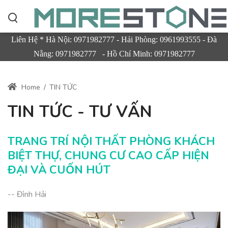
Liên Hệ * Hà Nội: 0971982777 - Hải Phòng: 0961993555 - Đà
Nẵng: 0971982777 - Hồ Chí Minh: 0971982777
Home
/
TIN TỨC
TIN TỨC - TƯ VẤN
TRANG TRÍ NỘI THẤT PHÒNG KHÁCH
BIỆT THỰ, CHUNG CƯ CAO CẤP HIỆN
ĐẠI VÀ CUỐN HÚT
-- Đình Hải