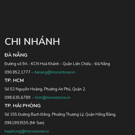
CHI NHÁNH
ĐÀ NẴNG
Đường số 9A - KCN Hoà Khánh - Quận Liên Chiểu - Đà Nẵng
090.852.1777
-
danang@morestone.vn
TP. HCM
Số 02 Nguyễn Hoàng, Phường An Phú, Quận 2.
098.635.6789
-
hcm@morestone.vn
TP. HẢI PHÒNG
Số 155 Đường Bạch Đằng, Phường Thượng Lý, Quận Hồng Bàng.
0961993555
(Mr Sơn)
haiphong@morestone.vn