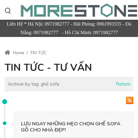
Liên Hệ * Hà Nội: 0971982777 - Hải Phòng: 0961993555 - Đà
Nẵng: 0971982777 - Hồ Chí Minh: 0971982777
Home
/
TIN TỨC
TIN TỨC - TƯ VẤN
Archive by tag:
ghế sofa
Return
LƯU NGAY NHỮNG MẸO CHỌN GHẾ SOFA
GỖ CHO NHÀ ĐẸP!